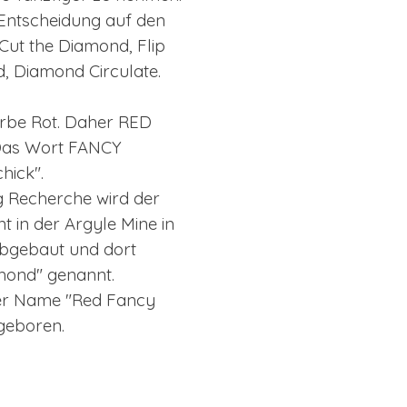
e Entscheidung auf den
Cut the Diamond, Flip
, Diamond Circulate.
rbe Rot. Daher RED
 Das Wort FANCY
hick".
ig Recherche wird der
t in der Argyle Mine in
abgebaut und dort
mond" genannt.
er Name "Red Fancy
geboren.