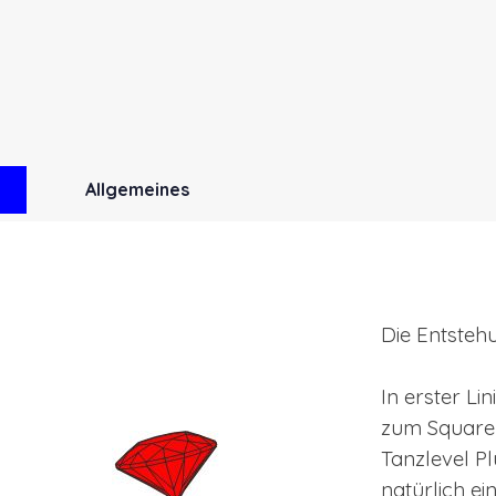
Menü überspring
Allgemeines
▼
▼
Die Entsteh
In erster Lin
zum Square
Tanzlevel Pl
natürlich e