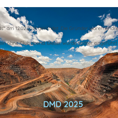
s" am 12.02.2014 geründet. Die Gründer waren Andr
in ohne Clubabend. Dieser wurde später eingeführt
DMD 2025