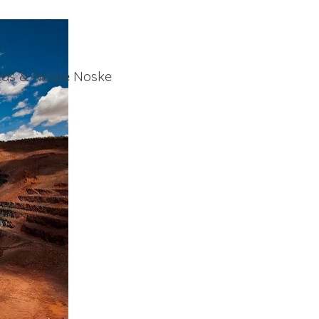
eas & Nicole Noske
.